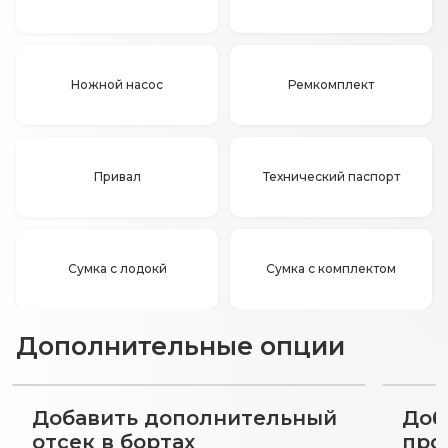
Ножной насос
Ремкомплект
Привал
Технический паспорт
Сумка с лодокй
Сумка с комплектом
Дополнительные опции
Добавить дополнительный
Доб
отсек в бортах
про