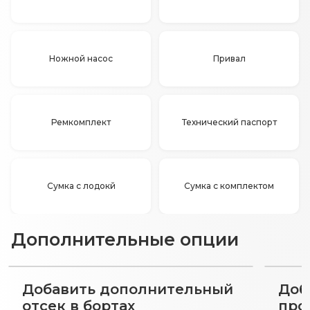
Ножной насос
Привал
Ремкомплект
Технический паспорт
Сумка с лодокй
Сумка с комплектом
Дополнительные опции
Добавить дополнительный
Доб
отсек в бортах
про