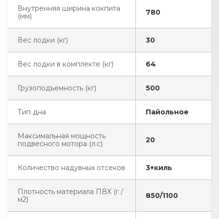
Внутренняя ширина кокпита
780
(мм)
Вес лодки (кг)
30
Вес лодки в комплекте (кг)
64
Грузоподъемность (кг)
500
Тип дна
Пайольное
Максимальная мощность
20
подвесного мотора (л.с)
Количество надувных отсеков
3+киль
Плотность материала ПВХ (г./
850/1100
м2)