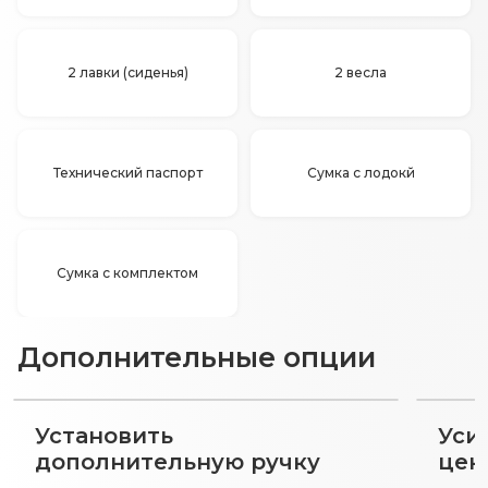
2 лавки (сиденья)
2 весла
Технический паспорт
Сумка с лодокй
Сумка с комплектом
Дополнительные опции
Установить
Уси
дополнительную ручку
цена