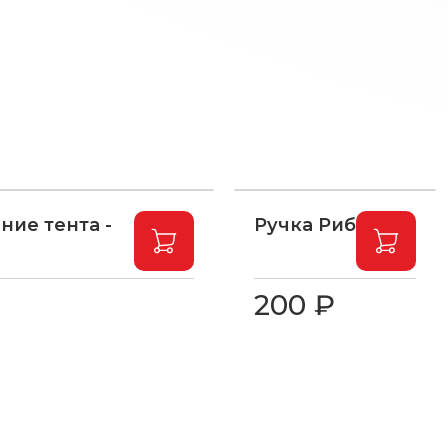
ние тента -
Ручка Риб
200 ₽