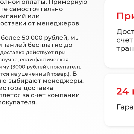
полной оплаты. Примерную
ете самостоятельно
При
омпаний или
доставки от менеджеров
Дост
более 50 000 рублей, мы
счет
мпанией бесплатно до
тран
 доставка действует при
случае, если фактическая
му (3000 рублей), покупатель
. В
тся на уцененный товар.)
ию выбирают менеджеры.
 мотора доставка
24
ляется за счет компании
покупателя.
Гара