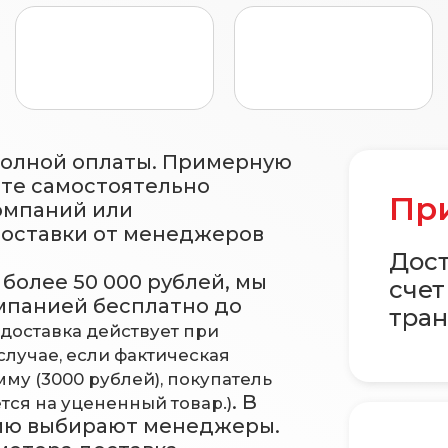
полной оплаты. Примерную
ете самостоятельно
При
омпаний или
доставки от менеджеров
Дост
более 50 000 рублей, мы
счет
мпанией бесплатно до
тран
 доставка действует при
случае, если фактическая
му (3000 рублей), покупатель
. В
тся на уцененный товар.)
ию выбирают менеджеры.