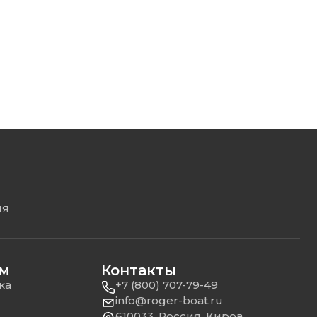
ЛЯ
ям
Контакты
ка
+7 (800) 707-79-49
info@roger-boat.ru
610033, Россия, Киров,