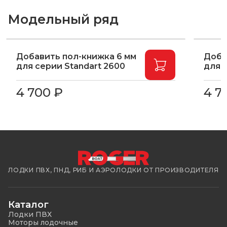
Модельный ряд
Добавить пол-книжка 6 мм
Доба
для серии Standart 2600
для 
4 700 ₽
4 7
ЛОДКИ ПВХ, ПНД, РИБ И АЭРОЛОДКИ ОТ ПРОИЗВОДИТЕЛЯ
Каталог
Лодки ПВХ
Моторы лодочные