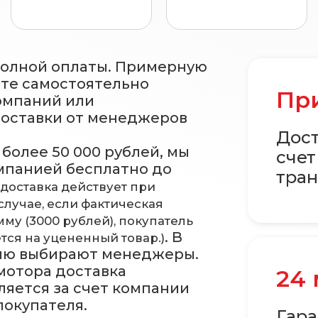
полной оплаты. Примерную
ете самостоятельно
При
омпаний или
доставки от менеджеров
Дост
более 50 000 рублей, мы
счет
мпанией бесплатно до
тран
 доставка действует при
случае, если фактическая
му (3000 рублей), покупатель
. В
тся на уцененный товар.)
ию выбирают менеджеры.
 мотора доставка
24
ляется за счет компании
покупателя.
Гара