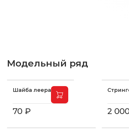
Модельный ряд
Шайба леера
Стринг
70 ₽
2 00