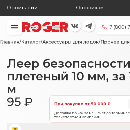
О компании
Оптовикам
+7 (800) 
Главная
/
Каталог
/
Аксессуары для лодок
/
Прочее для
Леер безопасност
плетеный 10 мм, за 
м
95
₽
При покупке от 50 000 ₽
Доставка по РФ за наш счёт до терминал
транспортной компании