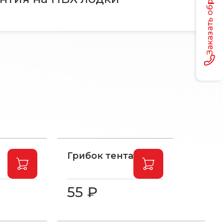
Грибок тента
55 ₽