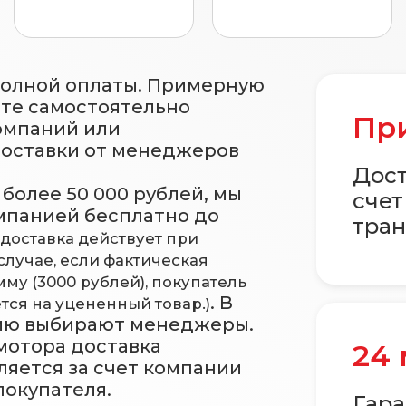
полной оплаты. Примерную
ете самостоятельно
При
омпаний или
доставки от менеджеров
Дост
более 50 000 рублей, мы
счет
мпанией бесплатно до
тран
 доставка действует при
случае, если фактическая
му (3000 рублей), покупатель
. В
тся на уцененный товар.)
ию выбирают менеджеры.
 мотора доставка
24
ляется за счет компании
покупателя.
Гара